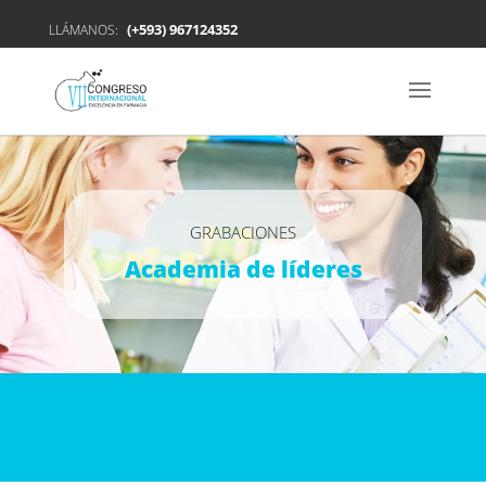
(+593) 967124352
LLÁMANOS:
GRABACIONES
Academia de líderes